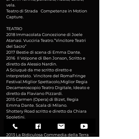
vela.
Teatro di Strada Competenze in Motion
Capture.
TEATRO
2018 Immacolata Concezione di Joele
Atanasi. Vucciria Teatro.”Vincitore Teatri
del Sacro”
2017 Bestie di scena di Emma Dante.
2016 Il Volpone di Ben Jonson, Scritto e
diretto da Alessio Nardin.
A Sciuquè da me scritto diretto e
interpretato. Vincitore del RomaFringe
Festival.Miglior Spettacolo,Miglior Regia
Decameroscopio Teatro Digitale, Ideato e
diretto da Flaviano Pizzardi.
2015 Carmen (Opera) di Bizet, Regia
Emma Dante. Scala di Milano.
Shottery Road scritto e diretto da Chiara
Spoletini.
DAdP Dignità autonome di Prostituzione
di Luciano Melchionna
2013 La Ridiculosa Commedia della Terra